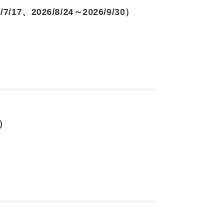
7、2026/8/24～2026/9/30）
）