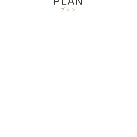
PLAN
プラン
【ホテルメイドスイー
【サ活旅】サウナでカラ
ツ】ここでしか味わえな
ダととのう。「オロポ」
い《北海道 発酵バター
1杯付き／2食付
バウム付き》／朝食付