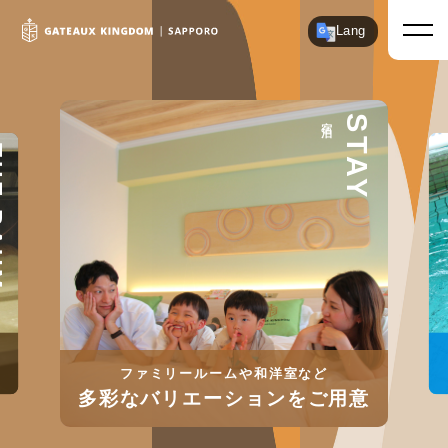
Lang
宿泊
STAY
AUM
ファミリールームや和洋室など
多彩なバリエーションをご用意