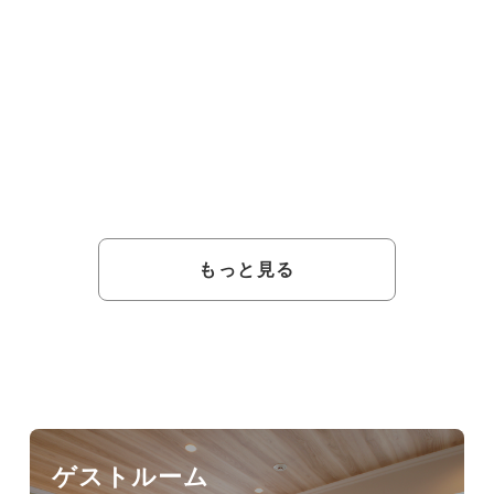
【プールデビュー応援】
【禁煙】NEW「 ファミ
パパママだけに分かる成
リールーム BAUM（バ
長の瞬間★水遊びパンツ
ウム）」2食付
＆紙おむつ付き／2食付
もっと見る
ゲストルーム