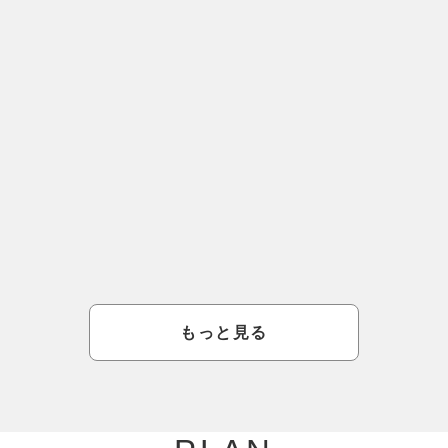
入場無料！ 動物ふれあいランド（2026/8/8
＜ご宿
～8/16）
イムカプセ
もっと見る