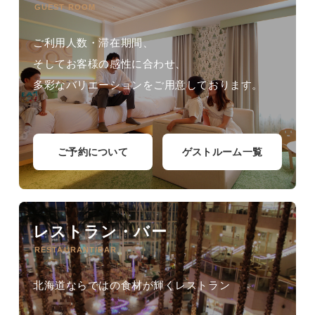
GUEST ROOM
ご利用人数・滞在期間、
そしてお客様の感性に合わせ、
多彩なバリエーションをご用意しております。
ご予約について
ゲストルーム一覧
レストラン・バー
RESTAURANT/BAR
北海道ならではの食材が輝くレストラン